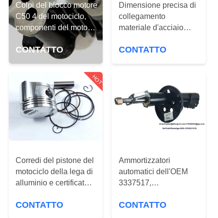
FABBRICA
Colpi del blocco motore
Dimensione precisa di
C50 4 del motociclo,
collegamento
componenti del motore
materiale d'acciaio
CONTROLLO
del motociclo
delle componenti del
DI
CONTATTO
CONTATTO
motore del motociclo di
Rod Kit BAJAJ
QUALITÀ
HOT
RICHIEDA
UNA
CITAZIONE
MAPPA
Corredi del pistone del
Ammortizzatori
motociclo della lega di
automatici dell'OEM
DEL
alluminio e certificato
3337517,
SITO
dei colpi TMX155
ammortizzatore della
CONTATTO
CONTATTO
ISO9001 dell'anello 4
sospensione per
Toyota