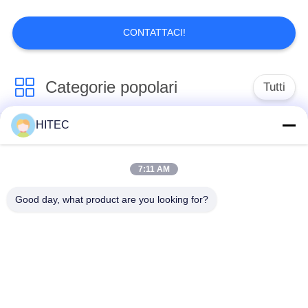
CONTATTACI!
Categorie popolari
Tutti
HITEC
Pezzi di ricambio del
Corredi del pistone
veicolo
del motociclo
7:11 AM
Blocco motore del
componenti del
Good day, what product are you looking for?
motociclo
motore del motociclo
Parti della
Parti dell'azionamento
trasmissione del
del motociclo
motociclo